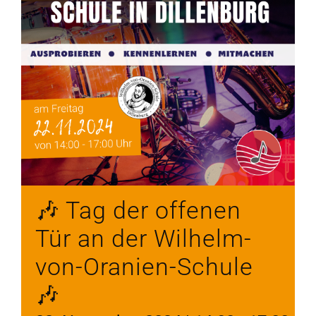
🎶 Tag der offenen
Tür an der Wilhelm-
von-Oranien-Schule
🎶