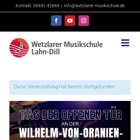
Skip
Kontakt: 06441-42669
|
info@wetzlarer-musikschule.de
to
content
Facebook
YouTube
Instagram
Diese Veranstaltung hat bereits stattgefunden.