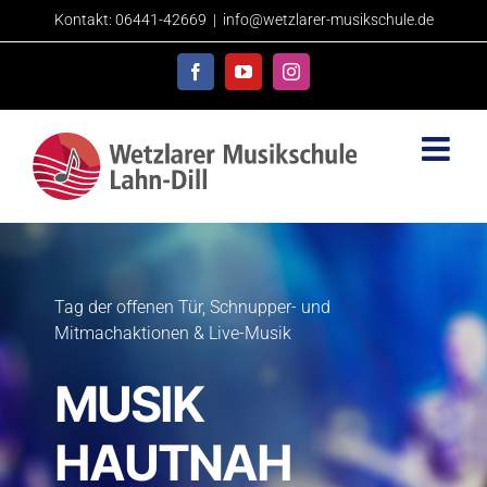
Skip
Kontakt: 06441-42669
|
info@wetzlarer-musikschule.de
to
content
Facebook
YouTube
Instagram
Tag der offenen Tür, Schnupper- und
Mitmachaktionen & Live-Musik
MUSIK
HAUTNAH