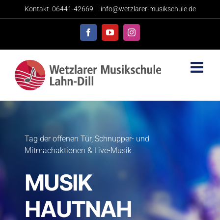
Skip
Kontakt: 06441-42669
|
info@wetzlarer-musikschule.de
to
content
Facebook
YouTube
Instagram
Tag der offenen Tür, Schnupper- und
Mitmachaktionen & Live-Musik
MUSIK
HAUTNAH