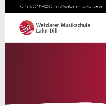
Skip
Kontakt: 06441-42669
|
info@wetzlarer-musikschule.de
to
content