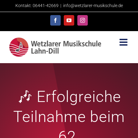
Skip
Kontakt: 06441-42669
|
info@wetzlarer-musikschule.de
to
content
Facebook
YouTube
Instagram
🎶 Erfolgreiche
Teilnahme beim
62.