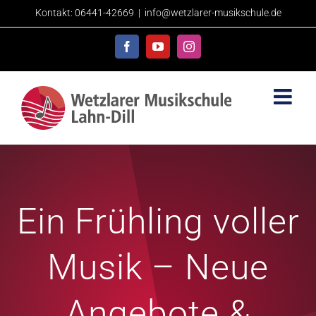
Skip
Kontakt: 06441-42669
|
info@wetzlarer-musikschule.de
to
content
Facebook
YouTube
Instagram
Ein Frühling voller
Musik – Neue
Angebote &